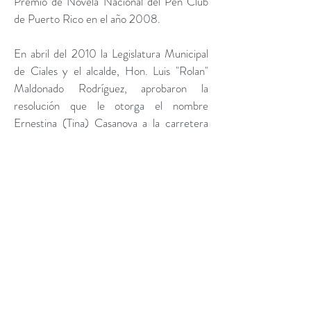
Premio de Novela Nacional del Pen Club
de Puerto Rico en el año 2008.
En abril del 2010 la Legislatura Municipal
de Ciales y el alcalde, Hon. Luis "Rolan"
Maldonado Rodríguez, aprobaron la
resolución que le otorga el nombre
Ernestina (Tina) Casanova a la carretera
municipal del Barrio Pesa "comenzando
desde la entrada de la ecuela S.U.
Francisco Serrano hasta la escuela
elemental Rubén Alvelo Valdés (La Loma)
y a la Biblioteca de la escuela S.U. Toribio
Rivera, del Barrio Frontón.
En el 2011 sale publicada su novela “Donde
dos ríos se unen” (Publicaciones
Puertorriqueñas 2011). Casanova trabaja